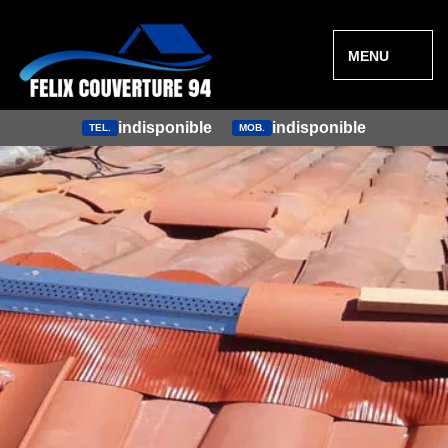
MENU
indisponible
indisponible
TEL.
MOB.