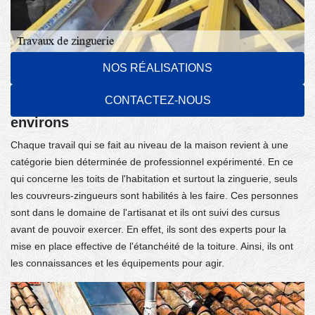
NOS RÉALISATIONS
Les travaux de zinguerie : le domaine de
prédilection des couvreurs-zingueurs dans
CONTACTEZ-NOUS
la ville de La Varenne Saint Hilaire et ses
environs
Chaque travail qui se fait au niveau de la maison revient à une
catégorie bien déterminée de professionnel expérimenté. En ce
qui concerne les toits de l'habitation et surtout la zinguerie, seuls
les couvreurs-zingueurs sont habilités à les faire. Ces personnes
sont dans le domaine de l'artisanat et ils ont suivi des cursus
avant de pouvoir exercer. En effet, ils sont des experts pour la
mise en place effective de l'étanchéité de la toiture. Ainsi, ils ont
les connaissances et les équipements pour agir.