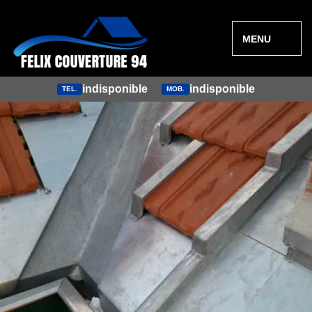
MENU
indisponible
indisponible
TEL.
MOB.